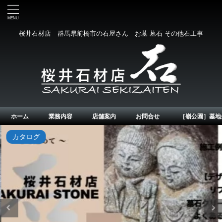
桜井石材店 群馬県前橋市の石屋さん お墓 墓石 その他石工事
ホーム
業務内容
店舗案内
お問合せ
［嶺公園］墓地
カタログ