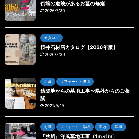
倒壊の危険があるお墓の修繕
2026/7/30
カタログ
桜井石材店カタログ【2026年版】
2026/7/30
お墓
リフォーム・修繕
遠隔地からの墓地工事〜県外からのご相
談
2021/9/19
お墓
リフォーム・修繕
墓地
洋風
『狭所』洋風墓地工事（1m×1m）