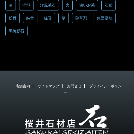
油
洋型
洋風墓石
火
狭いお墓
石種
粉骨
納骨
線香
草
除草剤
集団墓地
黒御影石
店舗案内
サイトマップ
お問合せ
プライバシーポリシ
ー