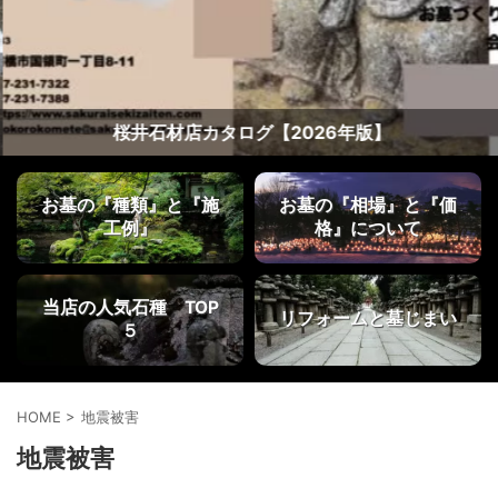
桜井石材店カタログ【2026年版】
お墓の『種類』と『施
お墓の『相場』と『価
工例』
格』について
当店の人気石種 TOP
リフォームと墓じまい
５
HOME
>
地震被害
地震被害