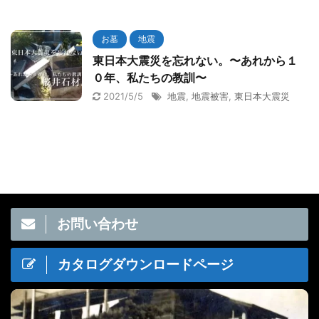
お墓
地震
東日本大震災を忘れない。〜あれから１
０年、私たちの教訓〜
2021/5/5
地震
,
地震被害
,
東日本大震災
お問い合わせ
カタログダウンロードページ