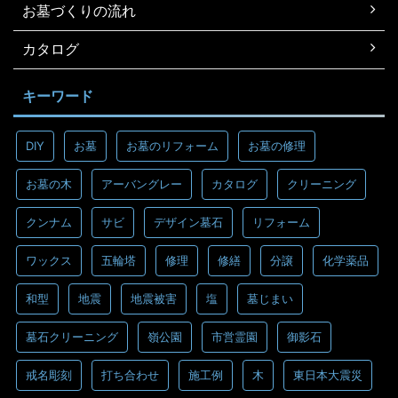
お墓づくりの流れ
カタログ
キーワード
DIY
お墓
お墓のリフォーム
お墓の修理
お墓の木
アーバングレー
カタログ
クリーニング
クンナム
サビ
デザイン墓石
リフォーム
ワックス
五輪塔
修理
修繕
分譲
化学薬品
和型
地震
地震被害
塩
墓じまい
墓石クリーニング
嶺公園
市営霊園
御影石
戒名彫刻
打ち合わせ
施工例
木
東日本大震災