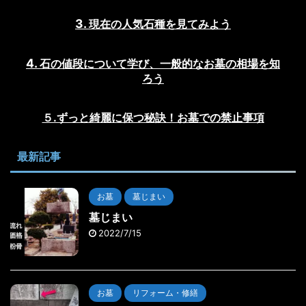
現在の人気石種を見てみよう
石の値段について学び、一般的なお墓の相場を知
ろう
５.ずっと綺麗に保つ秘訣！お墓での禁止事項
最新記事
お墓
墓じまい
墓じまい
2022/7/15
お墓
リフォーム・修繕