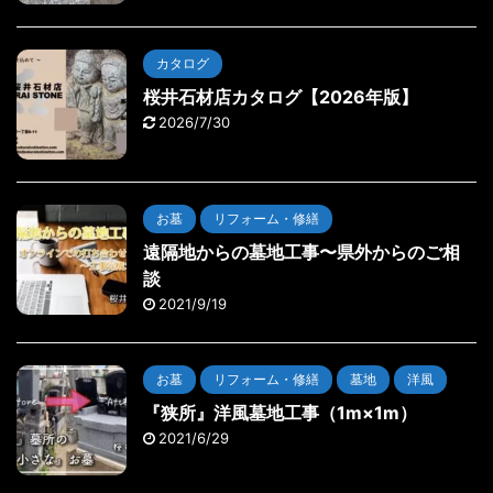
カタログ
桜井石材店カタログ【2026年版】
2026/7/30
お墓
リフォーム・修繕
遠隔地からの墓地工事〜県外からのご相
談
2021/9/19
お墓
リフォーム・修繕
墓地
洋風
『狭所』洋風墓地工事（1m×1m）
2021/6/29