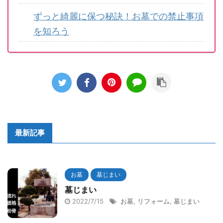
ずっと綺麗に保つ秘訣！お墓での禁止事項
を知ろう
最新記事
お墓
墓じまい
墓じまい
2022/7/15
お墓
,
リフォーム
,
墓じまい