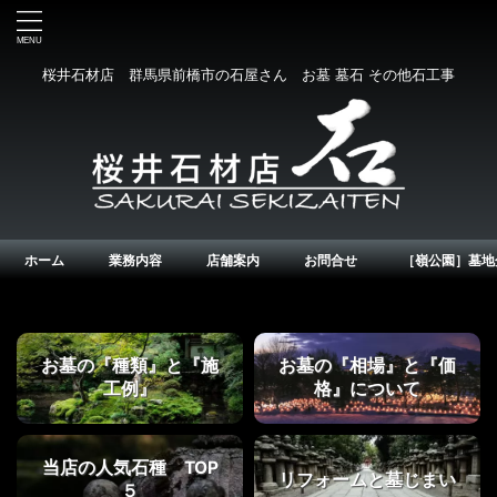
桜井石材店 群馬県前橋市の石屋さん お墓 墓石 その他石工事
ホーム
業務内容
店舗案内
お問合せ
［嶺公園］墓地
お墓の『種類』と『施
お墓の『相場』と『価
工例』
格』について
当店の人気石種 TOP
リフォームと墓じまい
５