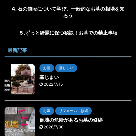
石の値段について学び、一般的なお墓の相場を知
ろう
５.ずっと綺麗に保つ秘訣！お墓での禁止事項
最新記事
お墓
墓じまい
墓じまい
2022/7/15
お墓
リフォーム・修繕
倒壊の危険があるお墓の修繕
2026/7/30