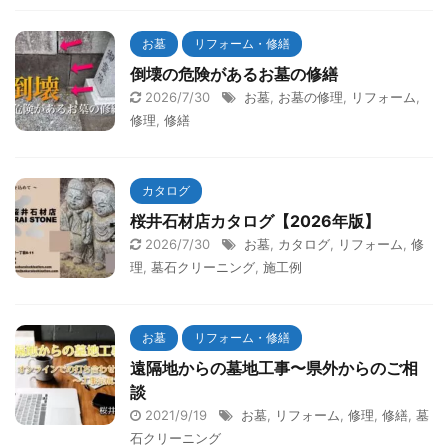
お墓
リフォーム・修繕
倒壊の危険があるお墓の修繕
2026/7/30
お墓
,
お墓の修理
,
リフォーム
,
修理
,
修繕
カタログ
桜井石材店カタログ【2026年版】
2026/7/30
お墓
,
カタログ
,
リフォーム
,
修
理
,
墓石クリーニング
,
施工例
お墓
リフォーム・修繕
遠隔地からの墓地工事〜県外からのご相
談
2021/9/19
お墓
,
リフォーム
,
修理
,
修繕
,
墓
石クリーニング