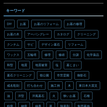
キーワード
DIY
お墓
お墓のリフォーム
お墓の修理
お墓の木
アーバングレー
カタログ
クリーニング
クンナム
サビ
デザイン墓石
リフォーム
ワックス
五輪塔
修理
修繕
分譲
化学薬品
和型
地震
地震被害
塩
墓じまい
墓石クリーニング
嶺公園
市営霊園
御影石
戒名彫刻
打ち合わせ
施工例
木
東日本大震災
油
洋型
洋風墓石
火
狭いお墓
石種
粉骨
納骨
線香
草
除草剤
集団墓地