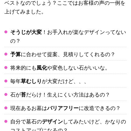
ベストなのでしょう？ここではお客様の声の一例を
上げてみました。
そうじが大変
！お手入れが楽なデザインってない
の？
予算
に合わせて提案、見積りしてくれるの？
将来的にも
風化
や
変色
しない石がいいな。
毎年
草むしり
が大変だけど、、、
石が
苔
だらけ！生えにくい方法はあるの？
現在あるお墓は
バリアフリー
に改造できるの？
自分で墓石の
デザイン
してみたいけど、かなりの
コストアップになるの？