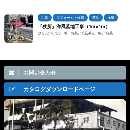
お墓
リフォーム・修繕
墓地
洋風
『狭所』洋風墓地工事（1m×1m）
2021/6/29
お墓
,
洋風墓石
,
狭いお墓
お問い合わせ
カタログダウンロードページ