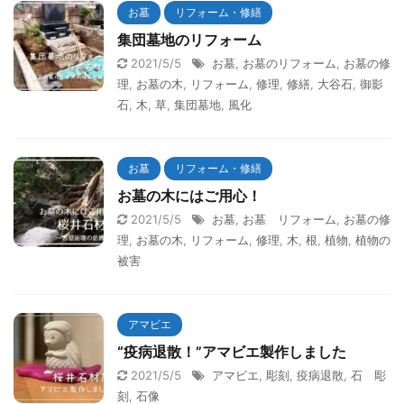
お墓
リフォーム・修繕
集団墓地のリフォーム
2021/5/5
お墓
,
お墓のリフォーム
,
お墓の修
理
,
お墓の木
,
リフォーム
,
修理
,
修繕
,
大谷石
,
御影
石
,
木
,
草
,
集団墓地
,
風化
お墓
リフォーム・修繕
お墓の木にはご用心！
2021/5/5
お墓
,
お墓 リフォーム
,
お墓の修
理
,
お墓の木
,
リフォーム
,
修理
,
木
,
根
,
植物
,
植物の
被害
アマビエ
“疫病退散！”アマビエ製作しました
2021/5/5
アマビエ
,
彫刻
,
疫病退散
,
石 彫
刻
,
石像