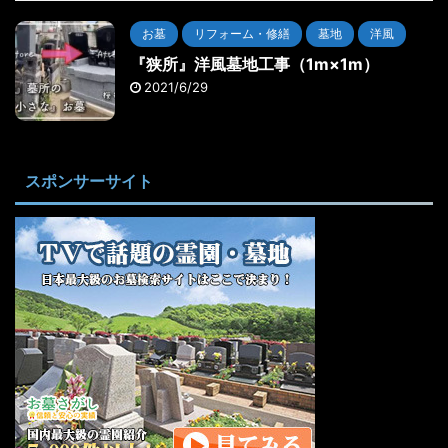
お墓
リフォーム・修繕
墓地
洋風
『狭所』洋風墓地工事（1m×1m）
2021/6/29
スポンサーサイト