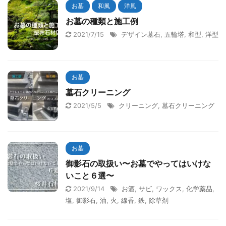
お墓
和風
洋風
お墓の種類と施工例
2021/7/15
デザイン墓石
,
五輪塔
,
和型
,
洋型
お墓
墓石クリーニング
2021/5/5
クリーニング
,
墓石クリーニング
お墓
御影石の取扱い〜お墓でやってはいけな
いこと６選〜
2021/9/14
お酒
,
サビ
,
ワックス
,
化学薬品
,
塩
,
御影石
,
油
,
火
,
線香
,
鉄
,
除草剤