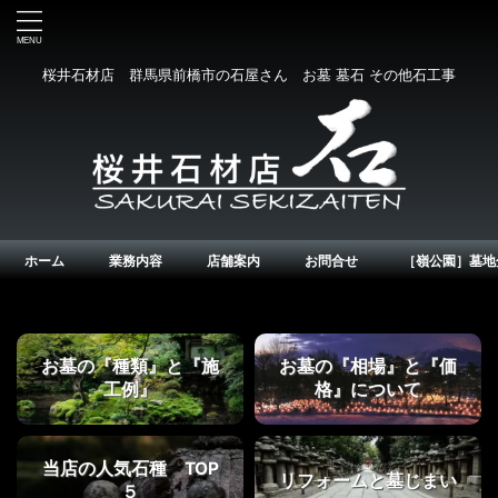
桜井石材店 群馬県前橋市の石屋さん お墓 墓石 その他石工事
ホーム
業務内容
店舗案内
お問合せ
［嶺公園］墓地
お墓の『種類』と『施
お墓の『相場』と『価
工例』
格』について
当店の人気石種 TOP
リフォームと墓じまい
５