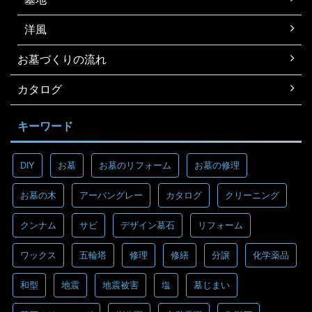
洋風
お墓づくりの流れ
カタログ
キーワード
DIY
お墓
お墓のリフォーム
お墓の修理
お墓の木
アーバングレー
カタログ
クリーニング
クンナム
サビ
デザイン墓石
リフォーム
ワックス
五輪塔
修理
修繕
分譲
化学薬品
和型
地震
地震被害
塩
墓じまい