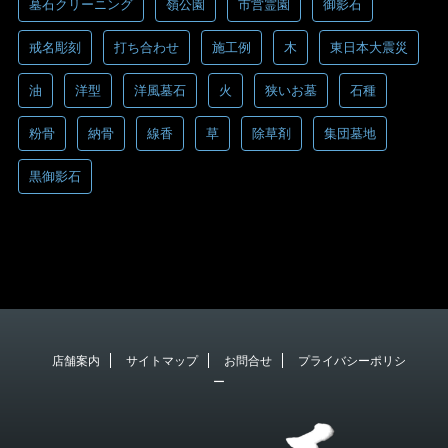
墓石クリーニング
嶺公園
市営霊園
御影石
戒名彫刻
打ち合わせ
施工例
木
東日本大震災
油
洋型
洋風墓石
火
狭いお墓
石種
粉骨
納骨
線香
草
除草剤
集団墓地
黒御影石
店舗案内
サイトマップ
お問合せ
プライバシーポリシ
ー