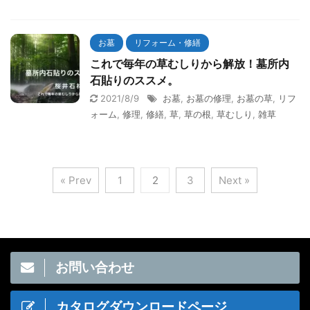
お墓
リフォーム・修繕
これで毎年の草むしりから解放！墓所内
石貼りのススメ。
2021/8/9
お墓
,
お墓の修理
,
お墓の草
,
リフ
ォーム
,
修理
,
修繕
,
草
,
草の根
,
草むしり
,
雑草
« Prev
1
2
3
Next »
お問い合わせ
カタログダウンロードページ