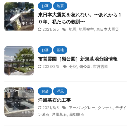
お墓
地震
東日本大震災を忘れない。〜あれから１
０年、私たちの教訓〜
2021/5/5
地震
,
地震被害
,
東日本大震災
お墓
墓地
市営霊園［嶺公園］新規墓地分譲情報
2023/2/5
分譲
,
嶺公園
,
市営霊園
お墓
洋風
洋風墓石の工事
2021/5/5
アーバングレー
,
クンナム
,
デザイ
ン墓石
,
洋風墓石
,
黒御影石