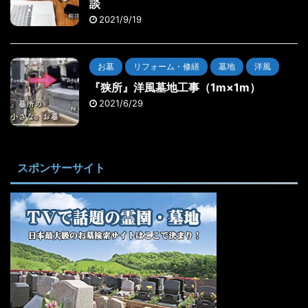
談
2021/9/19
お墓
リフォーム・修繕
墓地
洋風
『狭所』洋風墓地工事（1m×1m）
2021/6/29
スポンサーサイト