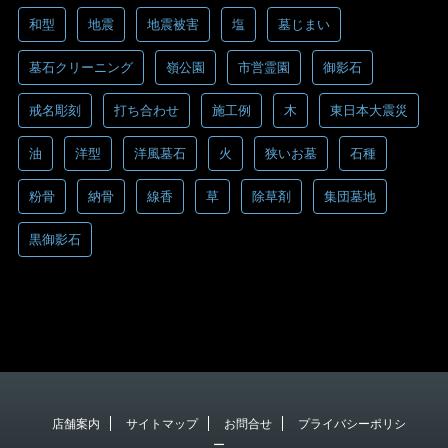
和型
地震
地震被害
塩
墓じまい
墓石クリーニング
嶺公園
市営霊園
御影石
戒名彫刻
打ち合わせ
施工例
木
東日本大震災
油
洋型
洋風墓石
火
狭いお墓
石種
粉骨
納骨
線香
草
除草剤
集団墓地
黒御影石
店舗案内
サイトマップ
お問合せ
プライバシーポリシ
ー