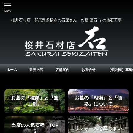
桜井石材店 群馬県前橋市の石屋さん お墓 墓石 その他石工事
ホーム
業務内容
店舗案内
お問合せ
［嶺公園］墓地
お墓の『種類』と『施
お墓の『相場』と『価
工例』
格』について
当店の人気石種 TOP
リフォームと墓じまい
５