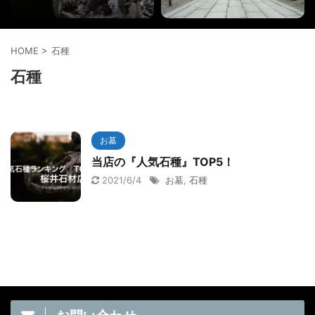
HOME
>
石種
石種
お墓
当店の『人気石種』TOP5！
2021/6/4
お墓
,
石種