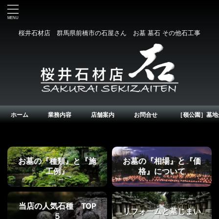
桜井石材店 群馬県前橋市の石屋さん お墓 墓石 その他石工事
ホーム
業務内容
店舗案内
お問合せ
［嶺公園］墓地
お墓の『種類』と『施
お墓の『相場』と『価
工例』
格』について
当店の人気石種 TOP
リフォームと墓じまい
５