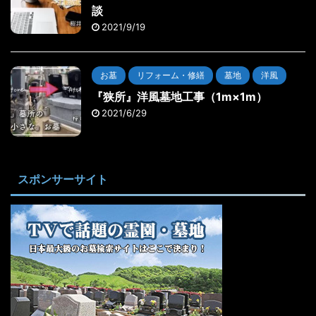
談
2021/9/19
お墓
リフォーム・修繕
墓地
洋風
『狭所』洋風墓地工事（1m×1m）
2021/6/29
スポンサーサイト