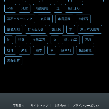
和型
地震
地震被害
塩
墓じまい
墓石クリーニング
嶺公園
市営霊園
御影石
戒名彫刻
打ち合わせ
施工例
木
東日本大震災
油
洋型
洋風墓石
火
狭いお墓
石種
粉骨
納骨
線香
草
除草剤
集団墓地
黒御影石
店舗案内
サイトマップ
お問合せ
プライバシーポリシ