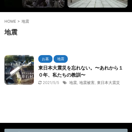
HOME
>
地震
地震
お墓
地震
東日本大震災を忘れない。〜あれから１
０年、私たちの教訓〜
2021/5/5
地震
,
地震被害
,
東日本大震災