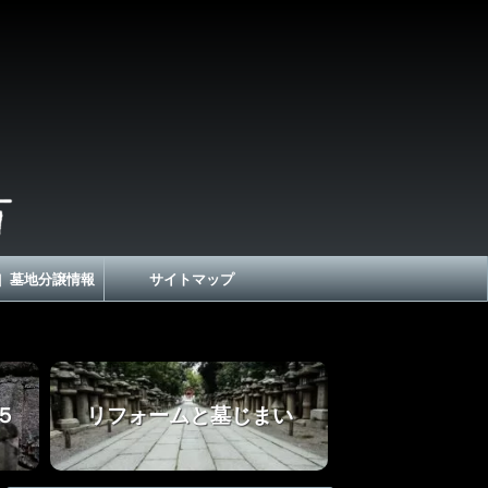
］墓地分譲情報
サイトマップ
５
リフォームと墓じまい