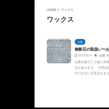
HOME
>
ワックス
ワックス
お墓
御影石の取扱い〜
2021/9/14
お酒
,
お墓を建てたり既に所
点があります。 今回は
のつかない注意点をまとめ