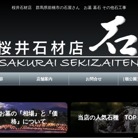
桜井石材店 群馬県前橋市の石屋さん お墓 墓石 その他石工事
容
店舗案内
お問合せ
［嶺公園
お墓の『相場』と『価
当店の人気石種 TOP
格』について