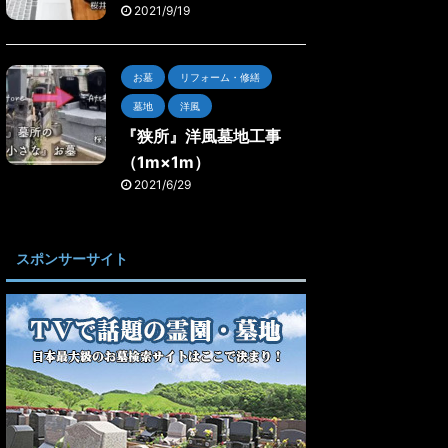
2021/9/19
お墓
リフォーム・修繕
墓地
洋風
『狭所』洋風墓地工事
（1m×1m）
2021/6/29
スポンサーサイト