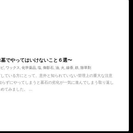
お墓でやってはいけないこと６選〜
サビ
,
ワックス
,
化学薬品
,
塩
,
御影石
,
油
,
火
,
線香
,
鉄
,
除草剤
有している方にとって、意外と知られていない管理上の重大な注意
知らずにやってしまうと墓石の劣化が一気に進んでしまう取り返し
てみました。 ...