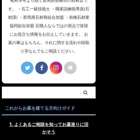
昭和８年より続く群馬県前橋市の石材店で
す。 ・石工一級技能士 ・職業訓練指導員(石
材課) ・群馬県石材商組合加盟 ・前橋石材業
協同組合加盟 石職人ならではの視点で皆様
にお役立ち情報をお伝えしていきます。 お
墓の事はもちろん、それに関する流れや段取
り等なんでもご相談ください。
これからお墓を建てる方向けガイド
よくあるご相談を知ってお墓造りに活
かそう