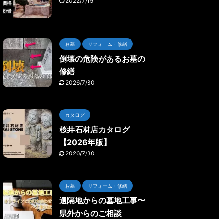
2022/7/15
お墓
リフォーム・修繕
倒壊の危険があるお墓の
修繕
2026/7/30
カタログ
桜井石材店カタログ
【2026年版】
2026/7/30
お墓
リフォーム・修繕
遠隔地からの墓地工事〜
県外からのご相談