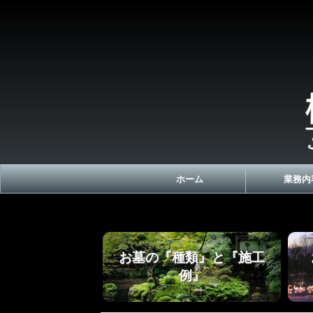
ホーム
業務内
お墓の『種類』と『施工
例』