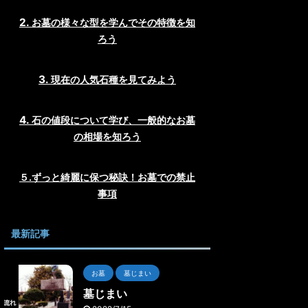
お墓の様々な型を学んでその特徴を知
ろう
現在の人気石種を見てみよう
石の値段について学び、一般的なお墓
の相場を知ろう
５.ずっと綺麗に保つ秘訣！お墓での禁止
事項
最新記事
お墓
墓じまい
墓じまい