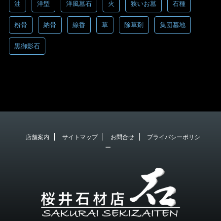
油
洋型
洋風墓石
火
狭いお墓
石種
粉骨
納骨
線香
草
除草剤
集団墓地
黒御影石
店舗案内
サイトマップ
お問合せ
プライバシーポリシ
ー