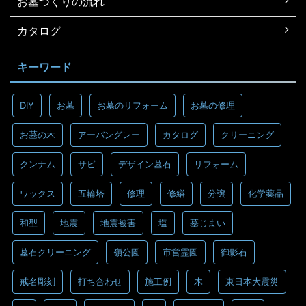
お墓づくりの流れ
カタログ
キーワード
DIY
お墓
お墓のリフォーム
お墓の修理
お墓の木
アーバングレー
カタログ
クリーニング
クンナム
サビ
デザイン墓石
リフォーム
ワックス
五輪塔
修理
修繕
分譲
化学薬品
和型
地震
地震被害
塩
墓じまい
墓石クリーニング
嶺公園
市営霊園
御影石
戒名彫刻
打ち合わせ
施工例
木
東日本大震災