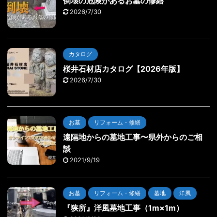
倒壊の危険があるお墓の修繕
2026/7/30
カタログ
桜井石材店カタログ【2026年版】
2026/7/30
お墓
リフォーム・修繕
遠隔地からの墓地工事〜県外からのご相
談
2021/9/19
お墓
リフォーム・修繕
墓地
洋風
『狭所』洋風墓地工事（1m×1m）