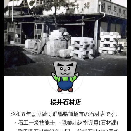
桜井石材店
昭和８年より続く群馬県前橋市の石材店です。
・石工一級技能士 ・職業訓練指導員(石材課)