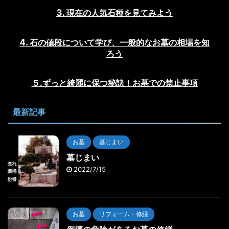
現在の人気石種を見てみよう
石の値段について学び、一般的なお墓の相場を知
ろう
５.ずっと綺麗に保つ秘訣！お墓での禁止事項
最新記事
お墓
墓じまい
墓じまい
2022/7/15
お墓
リフォーム・修繕