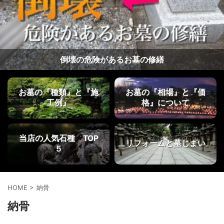
修繕
桜井石材店カタログ【2026
お墓の『種類』と『施
お墓の『相場』と『価
工例』
格』について
当店の人気石種 TOP
リフォームと墓じまい
５
HOME
>
納骨
納骨