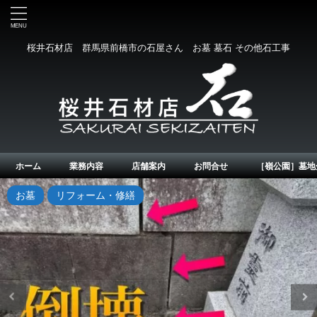
桜井石材店 群馬県前橋市の石屋さん お墓 墓石 その他石工事
ホーム
業務内容
店舗案内
お問合せ
［嶺公園］墓地
カタログ